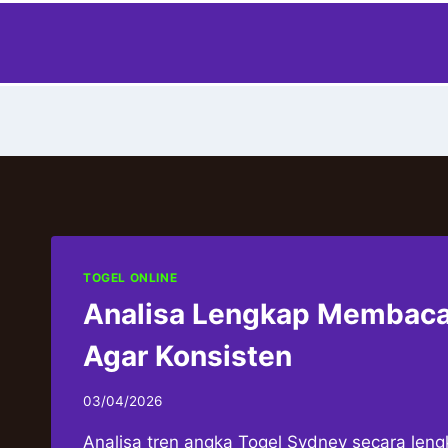
Skip
to
content
TOGEL ONLINE
Analisa Lengkap Membaca
Agar Konsisten
03/04/2026
Analisa tren angka Togel Sydney secara le