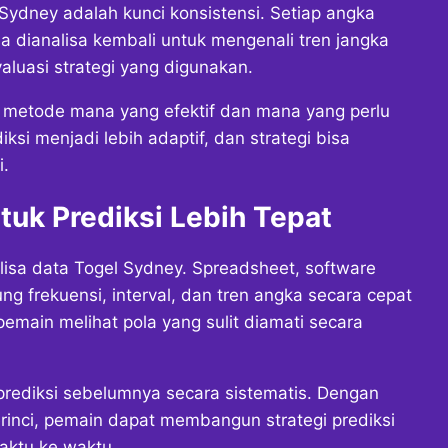
 Sydney adalah kunci konsistensi. Setiap angka
a dianalisa kembali untuk mengenali tren jangka
luasi strategi yang digunakan.
 metode mana yang efektif dan mana yang perlu
ksi menjadi lebih adaptif, dan strategi bisa
i.
uk Prediksi Lebih Tepat
sa data Togel Sydney. Spreadsheet, software
ung frekuensi, interval, dan tren angka secara cepat
emain melihat pola yang sulit diamati secara
 prediksi sebelumnya secara sistematis. Dengan
erinci, pemain dapat membangun strategi prediksi
waktu ke waktu.