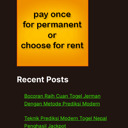
Recent Posts
Bocoran Raih Cuan Togel Jerman
Dengan Metode Prediksi Modern
Teknik Prediksi Modern Togel Nepal
Penghasil Jackpot