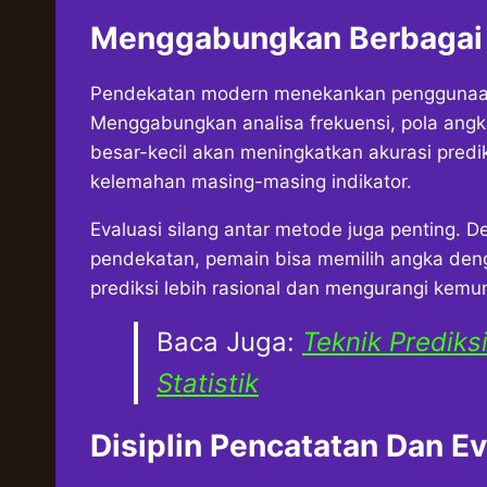
Menggabungkan Berbagai 
Pendekatan modern menekankan penggunaa
Menggabungkan analisa frekuensi, pola angka
besar-kecil akan meningkatkan akurasi pr
kelemahan masing-masing indikator.
Evaluasi silang antar metode juga penting. 
pendekatan, pemain bisa memilih angka denga
prediksi lebih rasional dan mengurangi kem
Baca Juga:
Teknik Prediks
Statistik
Disiplin Pencatatan Dan Ev