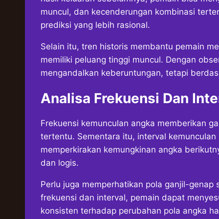
muncul, dan kecenderungan kombinasi terte
prediksi yang lebih rasional.
Selain itu, tren historis membantu pemain
memiliki peluang tinggi muncul. Dengan obser
mengandalkan keberuntungan, tetapi berdasar
Analisa Frekuensi Dan Int
Frekuensi kemunculan angka memberikan gam
tertentu. Sementara itu, interval kemunculan
memperkirakan kemungkinan angka berikutnya.
dan logis.
Perlu juga memperhatikan pola ganjil-genap 
frekuensi dan interval, pemain dapat menyesu
konsisten terhadap perubahan pola angka ha