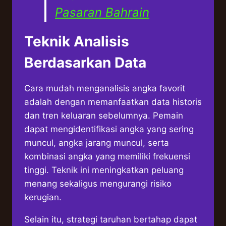
Pasaran Bahrain
Teknik Analisis
Berdasarkan Data
Cara mudah menganalisis angka favorit
adalah dengan memanfaatkan data historis
dan tren keluaran sebelumnya. Pemain
dapat mengidentifikasi angka yang sering
muncul, angka jarang muncul, serta
kombinasi angka yang memiliki frekuensi
tinggi. Teknik ini meningkatkan peluang
menang sekaligus mengurangi risiko
kerugian.
Selain itu, strategi taruhan bertahap dapat