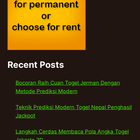
Recent Posts
Bocoran Raih Cuan Togel Jerman Dengan
Metode Prediksi Modern
Teknik Prediksi Modern Togel Nepal Penghasil
Jackpot
Langkah Cerdas Membaca Pola Angka Togel
Jakarta 2D