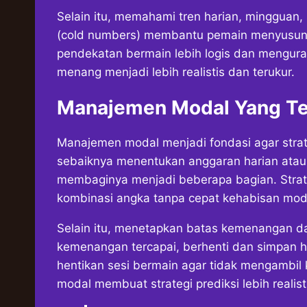
Selain itu, memahami tren harian, mingguan,
(cold numbers) membantu pemain menyusun st
pendekatan bermain lebih logis dan mengurang
menang menjadi lebih realistis dan terukur.
Manajemen Modal Yang T
Manajemen modal menjadi fondasi agar strate
sebaiknya menentukan anggaran harian atau 
membaginya menjadi beberapa bagian. Stra
kombinasi angka tanpa cepat kehabisan mod
Selain itu, menetapkan batas kemenangan dan
kemenangan tercapai, berhenti dan simpan has
hentikan sesi bermain agar tidak mengambil k
modal membuat strategi prediksi lebih realis