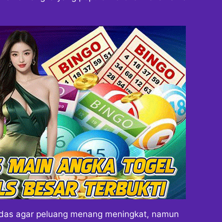
erdas agar peluang menang meningkat, namun