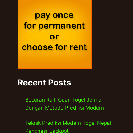
Recent Posts
Bocoran Raih Cuan Togel Jerman
Dengan Metode Prediksi Modern
Teknik Prediksi Modern Togel Nepal
Penghasil Jackpot