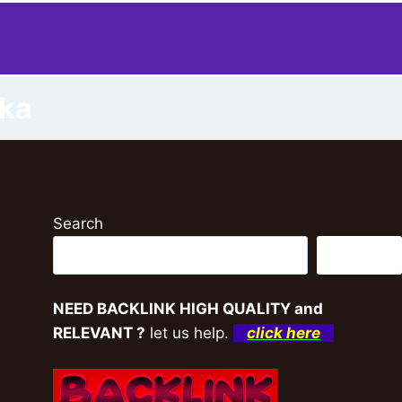
gka
Search
Search
NEED BACKLINK HIGH QUALITY and
RELEVANT ?
let us help.
click here