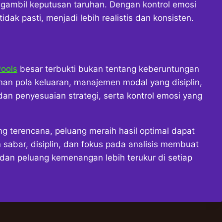
ngambil keputusan taruhan. Dengan kontrol emosi
dak pasti, menjadi lebih realistis dan konsisten.
Pools
besar terbukti bukan tentang keberuntungan
an pola keluaran, manajemen modal yang disiplin,
dan penyesuaian strategi, serta kontrol emosi yang
g terencana, peluang meraih hasil optimal dapat
n sabar, disiplin, dan fokus pada analisis membuat
, dan peluang kemenangan lebih terukur di setiap