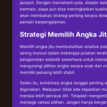
jackpot. Dengan memahami pola, disiplin dal
bermain, siapa pun bisa meningkatkan kualitas
akan membahas strategi penting secara det
pemain berpengalaman.
Strategi Memilih Angka Ji
Memilih angka jitu membutuhkan analisis po
sering muncul dalam beberapa putaran tera
pengamatan statistik sederhana untuk mem
mengurangi pilihan angka secara acak dan 
memiliki peluang lebih stabil.
Selain itu, kombinasi angka tanggal penting 
digunakan. Walaupun tidak ada kepastian mu
merasa lebih percaya diri. Tetaplah mengom
menjaga variasi pilihan. Jangan hanya bergan