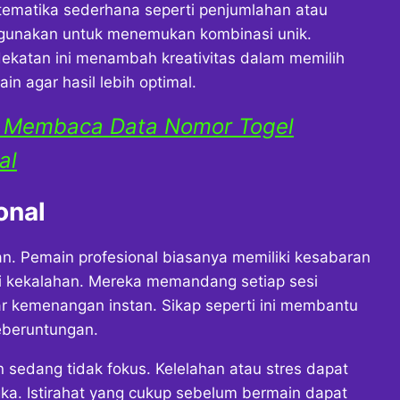
ematika sederhana seperti penjumlahan atau
 digunakan untuk menemukan kombinasi unik.
katan ini menambah kreativitas dalam memilih
in agar hasil lebih optimal.
n Membaca Data Nomor Togel
al
onal
kan. Pemain profesional biasanya memiliki kesabaran
i kekalahan. Mereka memandang setiap sesi
r kemenangan instan. Sikap seperti ini membantu
eberuntungan.
ran sedang tidak fokus. Kelelahan atau stres dapat
a. Istirahat yang cukup sebelum bermain dapat