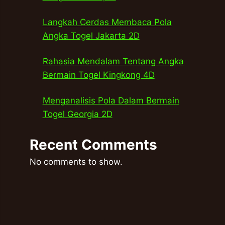
Langkah Cerdas Membaca Pola
Angka Togel Jakarta 2D
Rahasia Mendalam Tentang Angka
Bermain Togel Kingkong 4D
Menganalisis Pola Dalam Bermain
Togel Georgia 2D
Recent Comments
No comments to show.