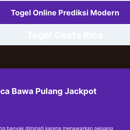
Togel Online Prediksi Modern
Togel Costa Rica
Rica Bawa Pulang Jackpot
ang banyak diminati karena menawarkan peluang