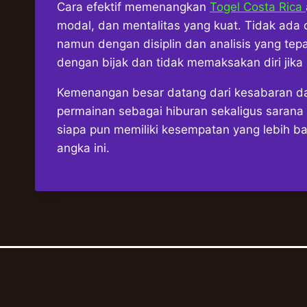
Cara efektif memenangkan
Togel Costa Rica
modal, dan mentalitas yang kuat. Tidak ada
namun dengan disiplin dan analisis yang tepa
dengan bijak dan tidak memaksakan diri jika
Kemenangan besar datang dari kesabaran da
permainan sebagai hiburan sekaligus sarana 
siapa pun memiliki kesempatan yang lebih ba
angka ini.