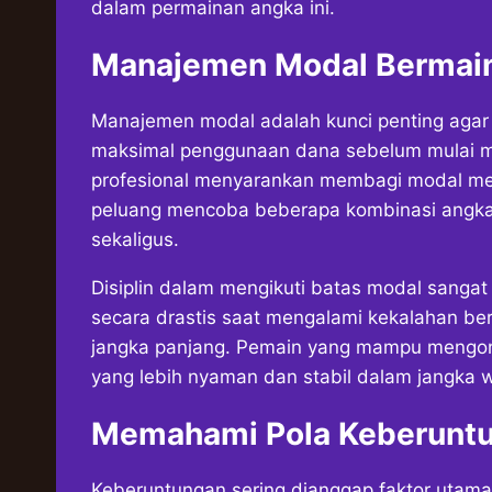
dalam permainan angka ini.
Manajemen Modal Bermai
Manajemen modal adalah kunci penting agar 
maksimal penggunaan dana sebelum mulai 
profesional menyarankan membagi modal menj
peluang mencoba beberapa kombinasi angka 
sekaligus.
Disiplin dalam mengikuti batas modal sanga
secara drastis saat mengalami kekalahan bert
jangka panjang. Pemain yang mampu mengont
yang lebih nyaman dan stabil dalam jangka 
Memahami Pola Keberunt
Keberuntungan sering dianggap faktor utam