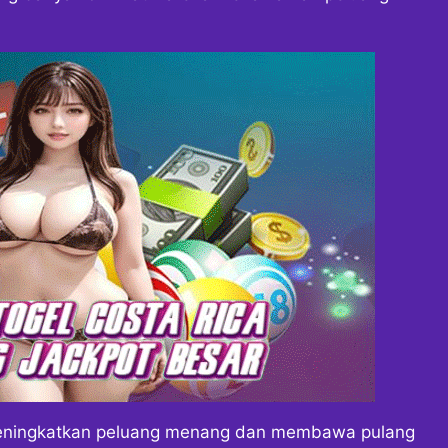
 meningkatkan peluang menang dan membawa pulang