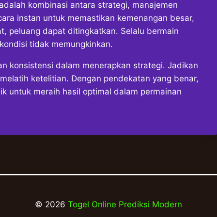
adalah kombinasi antara strategi, manajemen
 cara instan untuk memastikan kemenangan besar,
t, peluang dapat ditingkatkan. Selalu bermain
 kondisi tidak memungkinkan.
n konsistensi dalam menerapkan strategi. Jadikan
melatih ketelitian. Dengan pendekatan yang benar,
ik untuk meraih hasil optimal dalam permainan
© 2026
Togel Online Prediksi Modern