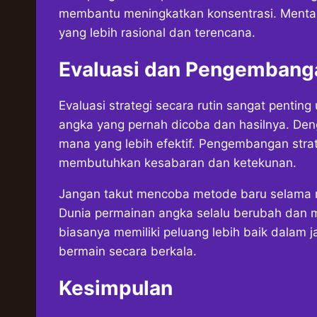
membantu meningkatkan konsentrasi. Menta
yang lebih rasional dan terencana.
Evaluasi dan Pengembanga
Evaluasi strategi secara rutin sangat penting
angka yang pernah dicoba dan hasilnya. Den
mana yang lebih efektif. Pengembangan strat
membutuhkan kesabaran dan ketekunan.
Jangan takut mencoba metode baru selama 
Dunia permainan angka selalu berubah dan 
biasanya memiliki peluang lebih baik dalam j
bermain secara berkala.
Kesimpulan