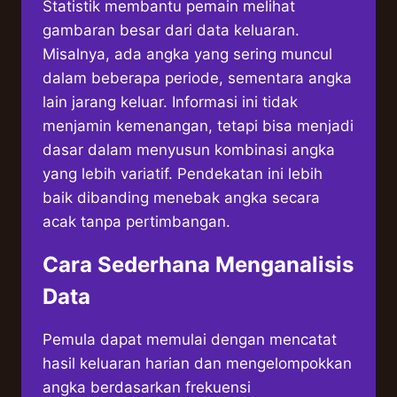
Statistik membantu pemain melihat
gambaran besar dari data keluaran.
Misalnya, ada angka yang sering muncul
dalam beberapa periode, sementara angka
lain jarang keluar. Informasi ini tidak
menjamin kemenangan, tetapi bisa menjadi
dasar dalam menyusun kombinasi angka
yang lebih variatif. Pendekatan ini lebih
baik dibanding menebak angka secara
acak tanpa pertimbangan.
Cara Sederhana Menganalisis
Data
Pemula dapat memulai dengan mencatat
hasil keluaran harian dan mengelompokkan
angka berdasarkan frekuensi