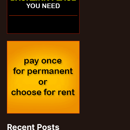
Recent Posts