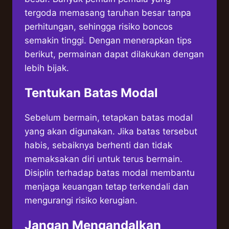
tergoda memasang taruhan besar tanpa
perhitungan, sehingga risiko boncos
semakin tinggi. Dengan menerapkan tips
berikut, permainan dapat dilakukan dengan
lebih bijak.
Tentukan Batas Modal
Sebelum bermain, tetapkan batas modal
yang akan digunakan. Jika batas tersebut
habis, sebaiknya berhenti dan tidak
memaksakan diri untuk terus bermain.
Disiplin terhadap batas modal membantu
menjaga keuangan tetap terkendali dan
mengurangi risiko kerugian.
Jangan Mengandalkan