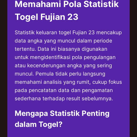
Memahami Pola Statistik
Togel Fujian 23
Statistik keluaran togel Fujian 23 mencakup
data angka yang muncul dalam periode
tertentu. Data ini biasanya digunakan
untuk mengidentifikasi pola pengulangan
atau kecenderungan angka yang sering
muncul. Pemula tidak perlu langsung
memahami analisis yang rumit, cukup fokus
pada pencatatan data dan pengamatan
sederhana terhadap result sebelumnya.
Mengapa Statistik Penting
dalam Togel?