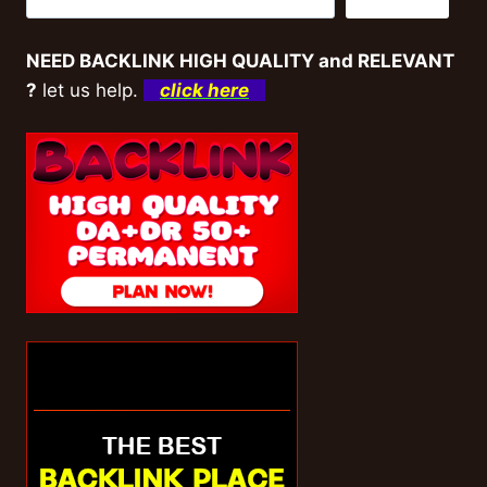
NEED BACKLINK HIGH QUALITY and RELEVANT
?
let us help.
click here