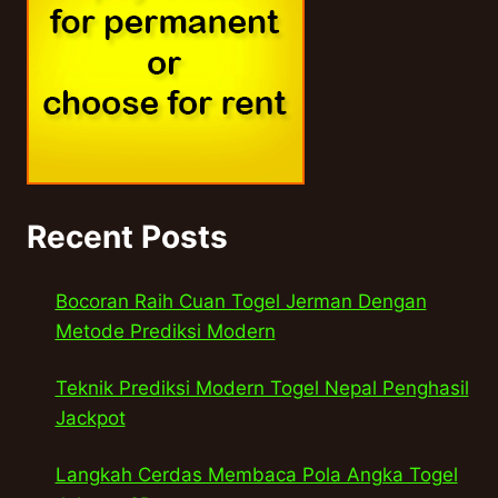
Recent Posts
Bocoran Raih Cuan Togel Jerman Dengan
Metode Prediksi Modern
Teknik Prediksi Modern Togel Nepal Penghasil
Jackpot
Langkah Cerdas Membaca Pola Angka Togel