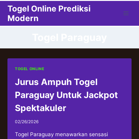
Skip
Togel Online Prediksi
to
Modern
content
Togel Paraguay
TOGEL ONLINE
Jurus Ampuh Togel
Paraguay Untuk Jackpot
Spektakuler
02/26/2026
Togel Paraguay menawarkan sensasi