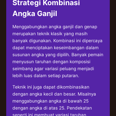
Strategi Kombinasi
Angka Ganjil
Menggabungkan angka ganjil dan genap
merupakan teknik klasik yang masih
banyak digunakan. Kombinasi ini dipercaya
dapat menciptakan keseimbangan dalam
susunan angka yang dipilih. Banyak pemain
menyusun taruhan dengan komposisi
seimbang agar variasi peluang menjadi
lebih luas dalam setiap putaran.
Teknik ini juga dapat dikombinasikan
dengan angka kecil dan besar. Misalnya
menggabungkan angka di bawah 25
dengan angka di atas 25. Pendekatan
seperti ini membuat variasi taruhan