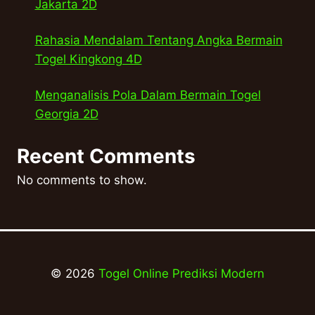
Jakarta 2D
Rahasia Mendalam Tentang Angka Bermain
Togel Kingkong 4D
Menganalisis Pola Dalam Bermain Togel
Georgia 2D
Recent Comments
No comments to show.
© 2026
Togel Online Prediksi Modern