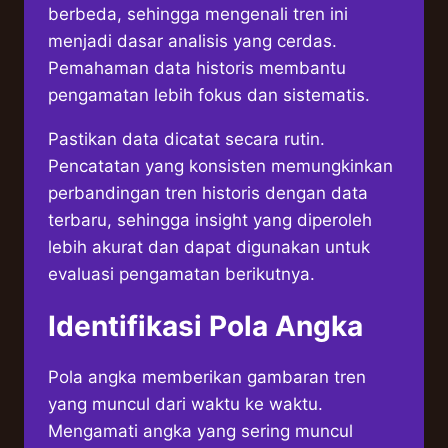
berbeda, sehingga mengenali tren ini
menjadi dasar analisis yang cerdas.
Pemahaman data historis membantu
pengamatan lebih fokus dan sistematis.
Pastikan data dicatat secara rutin.
Pencatatan yang konsisten memungkinkan
perbandingan tren historis dengan data
terbaru, sehingga insight yang diperoleh
lebih akurat dan dapat digunakan untuk
evaluasi pengamatan berikutnya.
Identifikasi Pola Angka
Pola angka memberikan gambaran tren
yang muncul dari waktu ke waktu.
Mengamati angka yang sering muncul