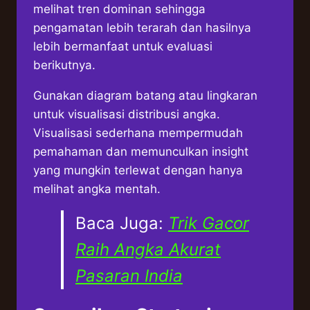
melihat tren dominan sehingga
pengamatan lebih terarah dan hasilnya
lebih bermanfaat untuk evaluasi
berikutnya.
Gunakan diagram batang atau lingkaran
untuk visualisasi distribusi angka.
Visualisasi sederhana mempermudah
pemahaman dan memunculkan insight
yang mungkin terlewat dengan hanya
melihat angka mentah.
Baca Juga:
Trik Gacor
Raih Angka Akurat
Pasaran India