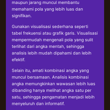
maupun jarang muncul membantu
memahami pola yang lebih luas dan
signifikan.
Gunakan visualisasi sederhana seperti
tabel frekuensi atau grafik garis. Visualisasi
mempermudah mengenali pola yang sulit
terlihat dari angka mentah, sehingga
analisis lebih mudah dipahami dan lebih
efektif.
Selain itu, amati kombinasi angka yang
muncul bersamaan. Analisis kombinasi
angka memungkinkan wawasan lebih luas
dibanding hanya melihat angka satu per
satu, sehingga pengamatan menjadi lebih
menyeluruh dan informatif.