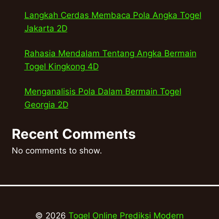
Langkah Cerdas Membaca Pola Angka Togel
Jakarta 2D
Rahasia Mendalam Tentang Angka Bermain
Togel Kingkong 4D
Menganalisis Pola Dalam Bermain Togel
Georgia 2D
Recent Comments
No comments to show.
© 2026
Togel Online Prediksi Modern