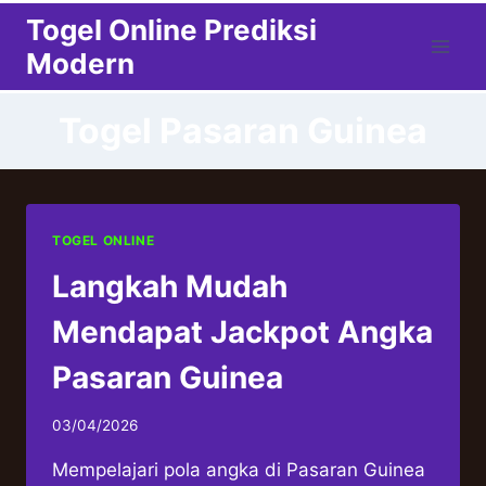
Skip
Togel Online Prediksi
to
Modern
content
Togel Pasaran Guinea
TOGEL ONLINE
Langkah Mudah
Mendapat Jackpot Angka
Pasaran Guinea
03/04/2026
Mempelajari pola angka di Pasaran Guinea