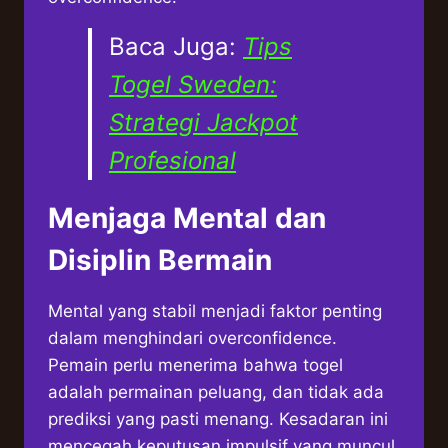
Baca Juga:
Tips
Togel Sweden:
Strategi Jackpot
Profesional
Menjaga Mental dan
Disiplin Bermain
Mental yang stabil menjadi faktor penting
dalam menghindari overconfidence.
Pemain perlu menerima bahwa togel
adalah permainan peluang, dan tidak ada
prediksi yang pasti menang. Kesadaran ini
mencegah keputusan impulsif yang muncul