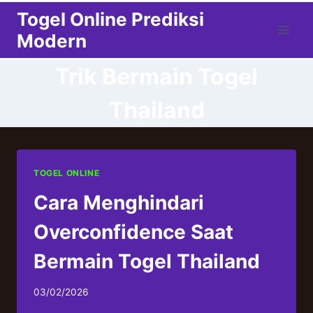
Skip
Togel Online Prediksi
to
Modern
content
Trik Bermain Togel
Thailand
TOGEL ONLINE
Cara Menghindari
Overconfidence Saat
Bermain Togel Thailand
03/02/2026