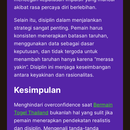
akibat rasa percaya diri berlebihan.
Selain itu, disiplin dalam menjalankan
strategi sangat penting. Pemain harus
konsisten menerapkan batasan taruhan,
menggunakan data sebagai dasar
keputusan, dan tidak tergoda untuk
menambah taruhan hanya karena “merasa
yakin”. Disiplin ini menjaga keseimbangan
antara keyakinan dan rasionalitas.
Kesimpulan
Menghindari overconfidence saat
Bermain
Togel Thailand
bukanlah hal yang sulit jika
pemain menerapkan pendekatan realistis
dan disiplin. Mengenali tanda-tanda