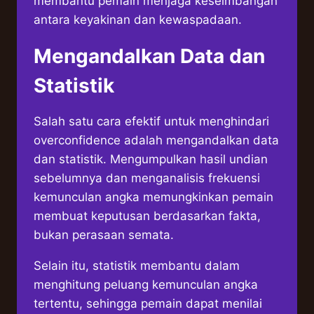
membantu pemain menjaga keseimbangan
antara keyakinan dan kewaspadaan.
Mengandalkan Data dan
Statistik
Salah satu cara efektif untuk menghindari
overconfidence adalah mengandalkan data
dan statistik. Mengumpulkan hasil undian
sebelumnya dan menganalisis frekuensi
kemunculan angka memungkinkan pemain
membuat keputusan berdasarkan fakta,
bukan perasaan semata.
Selain itu, statistik membantu dalam
menghitung peluang kemunculan angka
tertentu, sehingga pemain dapat menilai