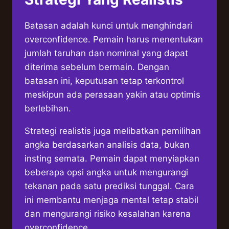
Batasan adalah kunci untuk menghindari
overconfidence. Pemain harus menentukan
jumlah taruhan dan nominal yang dapat
diterima sebelum bermain. Dengan
batasan ini, keputusan tetap terkontrol
meskipun ada perasaan yakin atau optimis
berlebihan.
Strategi realistis juga melibatkan pemilihan
angka berdasarkan analisis data, bukan
insting semata. Pemain dapat menyiapkan
beberapa opsi angka untuk mengurangi
tekanan pada satu prediksi tunggal. Cara
ini membantu menjaga mental tetap stabil
dan mengurangi risiko kesalahan karena
overconfidence.