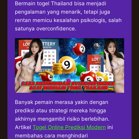
Bermain togel Thailand bisa menjadi
pengalaman yang menarik, tetapi juga
rentan memicu kesalahan psikologis, salah
satunya overconfidence.
Banyak pemain merasa yakin dengan
prediksi atau strategi mereka hingga
akhirnya mengambil risiko berlebihan.
Artikel
Togel Online Prediksi Modern
ini
membahas cara menghindari