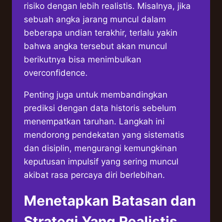
risiko dengan lebih realistis. Misalnya, jika
sebuah angka jarang muncul dalam
beberapa undian terakhir, terlalu yakin
bahwa angka tersebut akan muncul
berikutnya bisa menimbulkan
overconfidence.
Penting juga untuk membandingkan
prediksi dengan data historis sebelum
menempatkan taruhan. Langkah ini
mendorong pendekatan yang sistematis
dan disiplin, mengurangi kemungkinan
keputusan impulsif yang sering muncul
akibat rasa percaya diri berlebihan.
Menetapkan Batasan dan
Strategi Yang Realistis