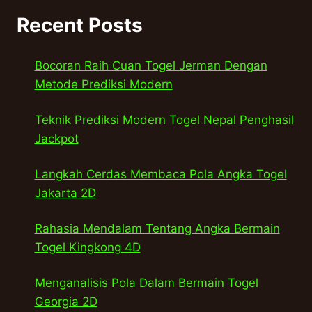
Recent Posts
Bocoran Raih Cuan Togel Jerman Dengan
Metode Prediksi Modern
Teknik Prediksi Modern Togel Nepal Penghasil
Jackpot
Langkah Cerdas Membaca Pola Angka Togel
Jakarta 2D
Rahasia Mendalam Tentang Angka Bermain
Togel Kingkong 4D
Menganalisis Pola Dalam Bermain Togel
Georgia 2D