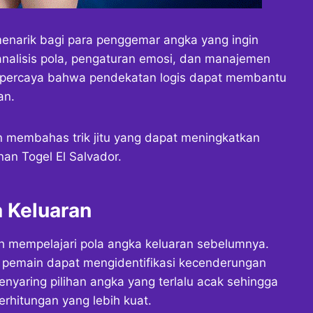
enarik bagi para penggemar angka yang ingin
nalisis pola, pengaturan emosi, dan manajemen
n percaya bahwa pendekatan logis dapat membantu
an.
 membahas trik jitu yang dapat meningkatkan
an Togel El Salvador.
a Keluaran
h mempelajari pola angka keluaran sebelumnya.
 pemain dapat mengidentifikasi kecenderungan
nyaring pilihan angka yang terlalu acak sehingga
erhitungan yang lebih kuat.