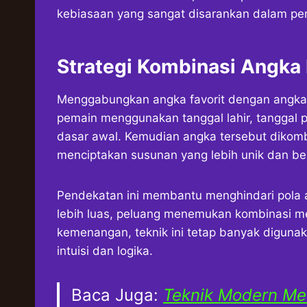
kebiasaan yang sangat disarankan dalam per
Strategi Kombinasi Angka 
Menggabungkan angka favorit dengan angka a
pemain menggunakan tanggal lahir, tanggal 
dasar awal. Kemudian angka tersebut dikom
menciptakan susunan yang lebih unik dan ber
Pendekatan ini membantu menghindari pola a
lebih luas, peluang menemukan kombinasi me
kemenangan, teknik ini tetap banyak digun
intuisi dan logika.
Baca Juga:
Teknik Modern M