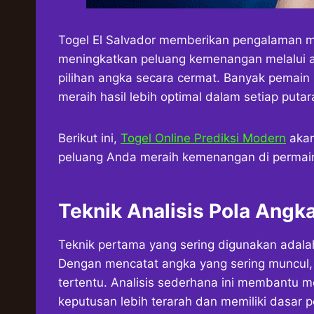
Togel El Salvador memberikan pengalaman m
meningkatkan peluang kemenangan melalui a
pilihan angka secara cermat. Banyak pemai
meraih hasil lebih optimal dalam setiap putar
Berikut ini,
Togel Online Prediksi Modern
akan
peluang Anda meraih kemenangan di permain
Teknik Analisis Pola Angk
Teknik pertama yang sering digunakan adala
Dengan mencatat angka yang sering muncul,
tertentu. Analisis sederhana ini membantu me
keputusan lebih terarah dan memiliki dasar p