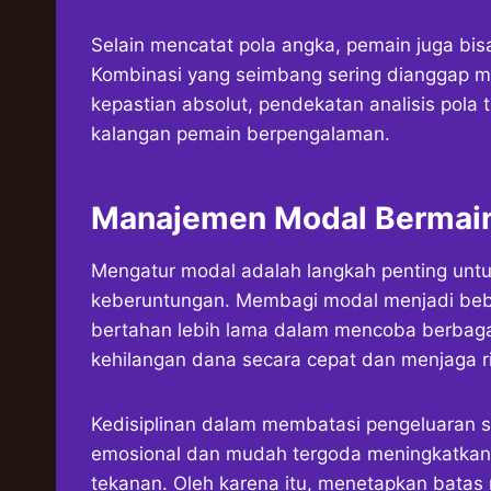
Selain mencatat pola angka, pemain juga bis
Kombinasi yang seimbang sering dianggap mem
kepastian absolut, pendekatan analisis pola 
kalangan pemain berpengalaman.
Manajemen Modal Bermain
Mengatur modal adalah langkah penting un
keberuntungan. Membagi modal menjadi beb
bertahan lebih lama dalam mencoba berbagai 
kehilangan dana secara cepat dan menjaga ri
Kedisiplinan dalam membatasi pengeluaran s
emosional dan mudah tergoda meningkatkan
tekanan. Oleh karena itu, menetapkan bata