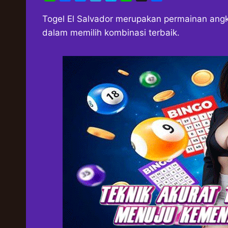
h
a
e
e
k
i
h
a
c
s
l
y
n
a
Togel El Salvador merupakan permainan angka
t
e
s
e
p
e
r
dalam memilih kombinasi terbaik.
s
b
e
g
e
e
A
o
n
r
p
o
g
a
p
k
e
m
r