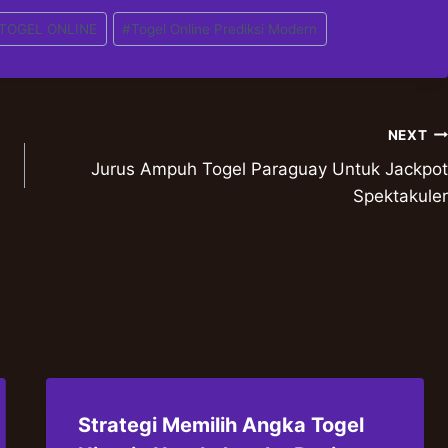
TOGEL ONLINE
#
Togel Online Prediksi Modern
NEXT
Jurus Ampuh Togel Paraguay Untuk Jackpot
Spektakuler
Strategi Memilih Angka Togel