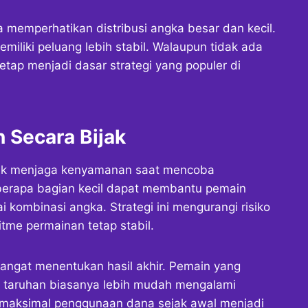
a memperhatikan distribusi angka besar dan kecil.
iliki peluang lebih stabil. Walaupun tidak ada
tetap menjadi dasar strategi yang populer di
 Secara Bijak
tuk menjaga kenyamanan saat mencoba
erapa bagian kecil dapat membantu pemain
kombinasi angka. Strategi ini mengurangi risiko
tme permainan tetap stabil.
angat menentukan hasil akhir. Pemain yang
 taruhan biasanya lebih mudah mengalami
s maksimal penggunaan dana sejak awal menjadi