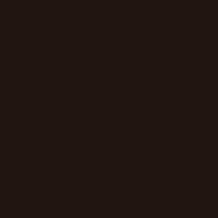
Trik Rahasia Mendapat Jackpot