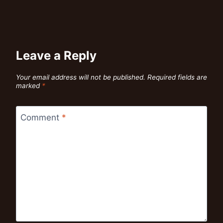
Leave a Reply
Your email address will not be published.
Required fields are
marked
*
Comment
*