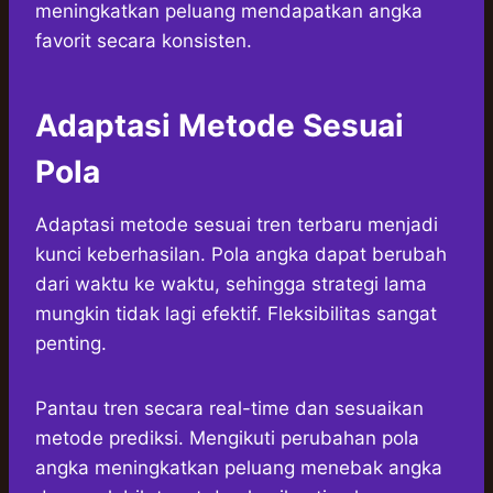
meningkatkan peluang mendapatkan angka
favorit secara konsisten.
Adaptasi Metode Sesuai
Pola
Adaptasi metode sesuai tren terbaru menjadi
kunci keberhasilan. Pola angka dapat berubah
dari waktu ke waktu, sehingga strategi lama
mungkin tidak lagi efektif. Fleksibilitas sangat
penting.
Pantau tren secara real-time dan sesuaikan
metode prediksi. Mengikuti perubahan pola
angka meningkatkan peluang menebak angka