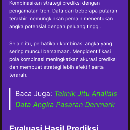
Kombinasikan strategi prediksi dengan
pengamatan tren. Data dari beberapa putaran
terakhir memungkinkan pemain menentukan
angka potensial dengan peluang tinggi.
Selain itu, perhatikan kombinasi angka yang
sering muncul bersamaan. Mengidentifikasi
pola kombinasi meningkatkan akurasi prediksi
dan membuat strategi lebih efektif serta
terarah.
Baca Juga:
Teknik Jitu Analisis
Data Angka Pasaran Denmark
Evaluasi Hasil Prediksi