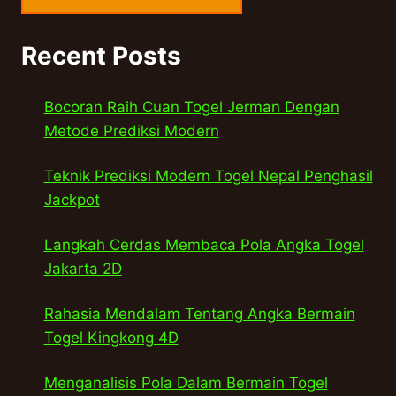
Recent Posts
Bocoran Raih Cuan Togel Jerman Dengan
Metode Prediksi Modern
Teknik Prediksi Modern Togel Nepal Penghasil
Jackpot
Langkah Cerdas Membaca Pola Angka Togel
Jakarta 2D
Rahasia Mendalam Tentang Angka Bermain
Togel Kingkong 4D
Menganalisis Pola Dalam Bermain Togel