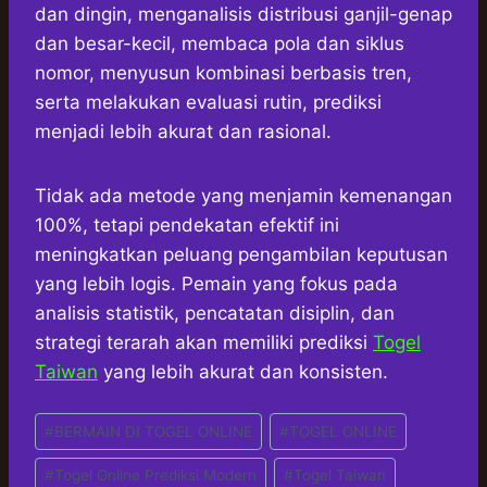
dan dingin, menganalisis distribusi ganjil-genap
dan besar-kecil, membaca pola dan siklus
nomor, menyusun kombinasi berbasis tren,
serta melakukan evaluasi rutin, prediksi
menjadi lebih akurat dan rasional.
Tidak ada metode yang menjamin kemenangan
100%, tetapi pendekatan efektif ini
meningkatkan peluang pengambilan keputusan
yang lebih logis. Pemain yang fokus pada
analisis statistik, pencatatan disiplin, dan
strategi terarah akan memiliki prediksi
Togel
Taiwan
yang lebih akurat dan konsisten.
Post
#
BERMAIN DI TOGEL ONLINE
#
TOGEL ONLINE
Tags:
#
Togel Online Prediksi Modern
#
Togel Taiwan