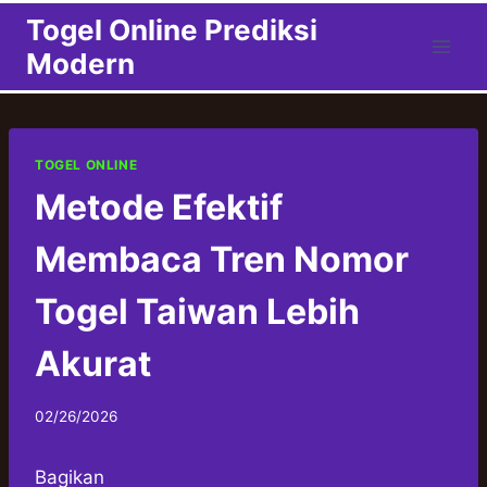
Skip
Togel Online Prediksi
to
Modern
content
TOGEL ONLINE
Metode Efektif
Membaca Tren Nomor
Togel Taiwan Lebih
Akurat
02/26/2026
Bagikan