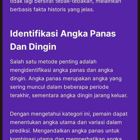
tidak lagi bersifat tebak-tebakan, melainkan
berbasis fakta historis yang jelas.
Identifikasi Angka Panas
Dan Dingin
Salah satu metode penting adalah
mengidentifikasi angka panas dan angka
dingin. Angka panas merupakan angka yang
sering muncul dalam beberapa periode
terakhir, sementara angka dingin jarang keluar.
Dengan mengetahui kategori ini, pemain dapat
menentukan angka utama dan variasi dalam
prediksi. Mengandalkan angka panas untuk
kombinasi utama dan memperhatikan angka