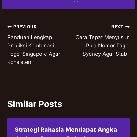
Post
PREVIOUS
NEXT
Panduan Lengkap
Cara Tepat Menyusun
navigation
Prediksi Kombinasi
Pola Nomor Togel
Togel Singapore Agar
Sydney Agar Stabil
Konsisten
Similar Posts
Strategi Rahasia Mendapat Angka