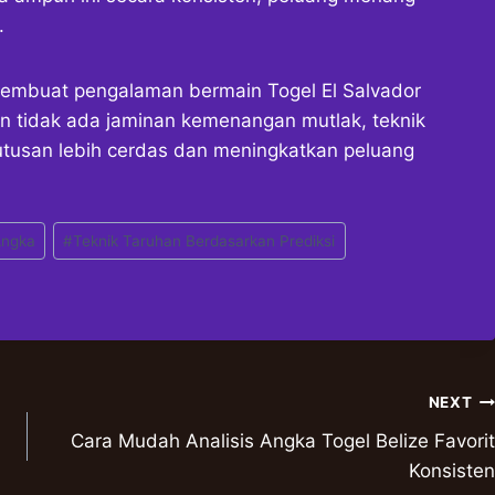
.
membuat pengalaman bermain Togel El Salvador
n tidak ada jaminan kemenangan mutlak, teknik
tusan lebih cerdas dan meningkatkan peluang
Angka
#
Teknik Taruhan Berdasarkan Prediksi
NEXT
Cara Mudah Analisis Angka Togel Belize Favorit
Konsisten