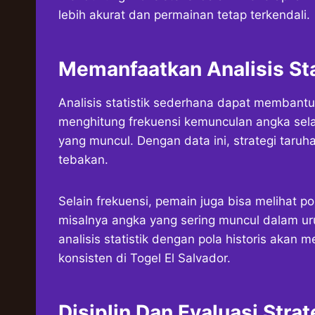
lebih akurat dan permainan tetap terkendali.
Memanfaatkan Analisis Sta
Analisis statistik sederhana dapat membantu
menghitung frekuensi kemunculan angka sela
yang muncul. Dengan data ini, strategi taru
tebakan.
Selain frekuensi, pemain juga bisa melihat 
misalnya angka yang sering muncul dalam ur
analisis statistik dengan pola historis aka
konsisten di Togel El Salvador.
Disiplin Dan Evaluasi Strat