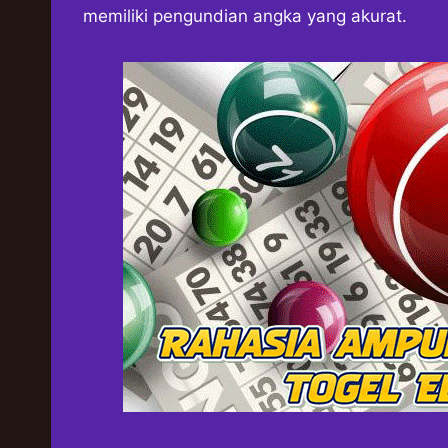
t
e
s
e
p
e
r
memiliki pengundian angka yang akurat.
s
b
e
g
e
e
A
o
n
r
p
o
g
a
p
k
e
m
r