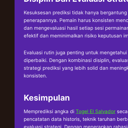
Kesuksesan prediksi tidak hanya bergantung p
penerapannya. Pemain harus konsisten menca
dan mengevaluasi hasil setiap sesi permaina
efektif dan meminimalkan risiko keputusan im
Evaluasi rutin juga penting untuk mengetahu
diperbaiki. Dengan kombinasi disiplin, eval
strategi prediksi yang lebih solid dan menin
konsisten.
Kesimpulan
Memprediksi angka di
Togel El Salvador
seca
pencatatan data historis, teknik taruhan berbas
evaluasi strategi. Dengan menerapkan rahas