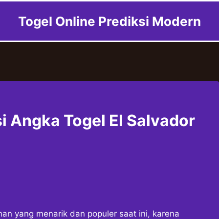
Togel Online Prediksi Modern
i Angka Togel El Salvador
nan yang menarik dan populer saat ini, karena