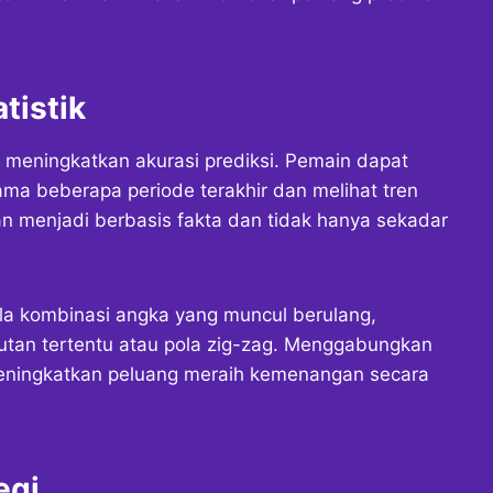
tistik
 meningkatkan akurasi prediksi. Pemain dapat
ma beberapa periode terakhir dan melihat tren
han menjadi berbasis fakta dan tidak hanya sekadar
pola kombinasi angka yang muncul berulang,
utan tertentu atau pola zig-zag. Menggabungkan
n meningkatkan peluang meraih kemenangan secara
egi