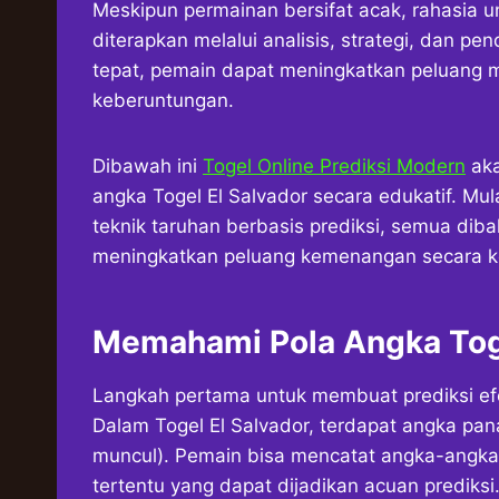
Meskipun permainan bersifat acak, rahasia u
diterapkan melalui analisis, strategi, dan 
tepat, pemain dapat meningkatkan peluang
keberuntungan.
Dibawah ini
Togel Online Prediksi Modern
aka
angka Togel El Salvador secara edukatif. M
teknik taruhan berbasis prediksi, semua dib
meningkatkan peluang kemenangan secara k
Memahami Pola Angka Toge
Langkah pertama untuk membuat prediksi ef
Dalam Togel El Salvador, terdapat angka pan
muncul). Pemain bisa mencatat angka-angka
tertentu yang dapat dijadikan acuan prediksi