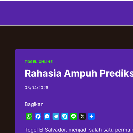
Skip
to
content
TOGEL ONLINE
Rahasia Ampuh Prediks
03/04/2026
Bagikan
W
F
M
T
S
L
X
S
h
a
e
e
k
i
h
a
c
s
l
y
n
a
Togel El Salvador, menjadi salah satu permai